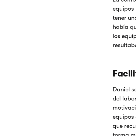
equipos 
tener un
había qu
los equi
resultab
Facil
Daniel s
del labo
motivaci
equipos 
que recu
forma mu