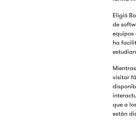
Eligió B
de softw
equipos 
ha facil
estudian
Mientras
visitar 
disponib
interact
que a lo
están di