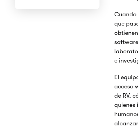
Cuando u
que pasa
obtienen
software
laborato
e invest
El equip
acceso w
de RV, c
quienes 
humanos 
alcanzar