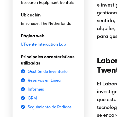
Research Equipment Rentals
e invest
gestiona
Ubicación
sentido,
Enschede, The Netherlands
alquiler
para ges
Página web
UTwente Interaction Lab
Principales características
Labor
utilizadas
Twen
Gestión de Inventario
Reservas en Línea
El Labor
Informes
investig
CRM
que estu
tecnolog
Seguimiento de Pedidos
se encar