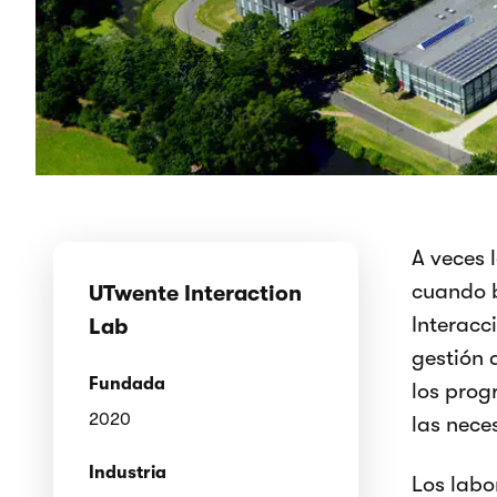
A veces 
cuando b
UTwente Interaction
Interacc
Lab
gestión 
Fundada
los prog
2020
las nece
Industria
Los labo