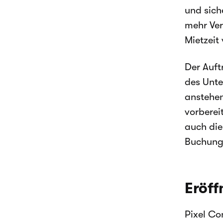
und sich
mehr Ver
Mietzeit
Der Auft
des Unte
anstehe
vorberei
auch die
Buchungs
Eröff
Pixel Co