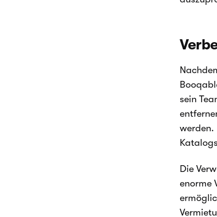
Verbe
Nachdem 
Booqable
sein Tea
entferne
werden. 
Katalogs
Die Verw
enorme V
ermöglic
Vermietu