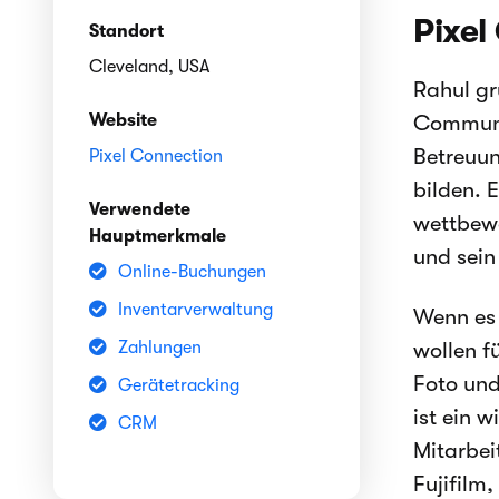
Pixel
Standort
Cleveland, USA
Rahul gr
Website
Communit
Betreuun
Pixel Connection
bilden. 
Verwendete
wettbewe
Hauptmerkmale
und sein
Online-Buchungen
Inventarverwaltung
Wenn es 
Zahlungen
wollen f
Foto und
Gerätetracking
ist ein w
CRM
Mitarbei
Fujifilm