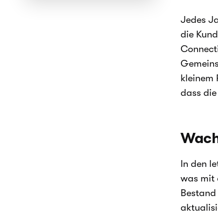
Jedes Ja
die Kund
Connecti
Gemeinsc
kleinem 
dass die
Wach
In den l
was mit
Bestand 
aktualis