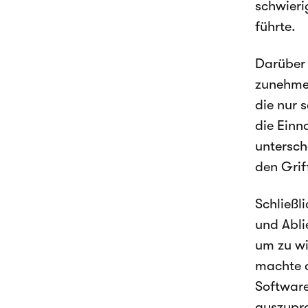
schwieri
führte.
Darüber 
zunehmen
die nur 
die Ein
untersch
den Gri
Schließl
und Abli
um zu wi
machte 
Software
auszupro