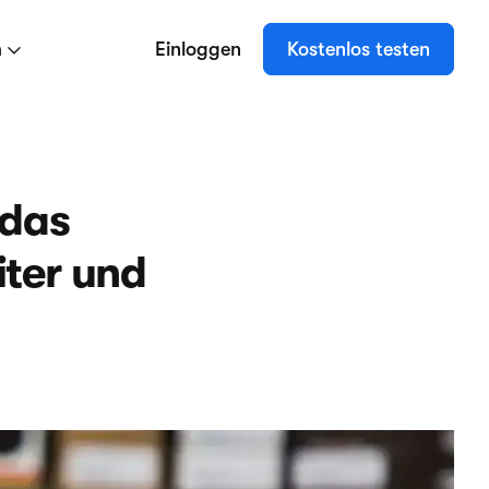
n
Einloggen
Kostenlos testen
 das
iter und