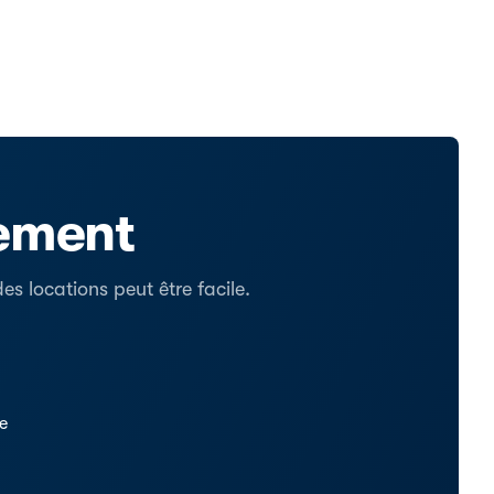
tement
s locations peut être facile.
se