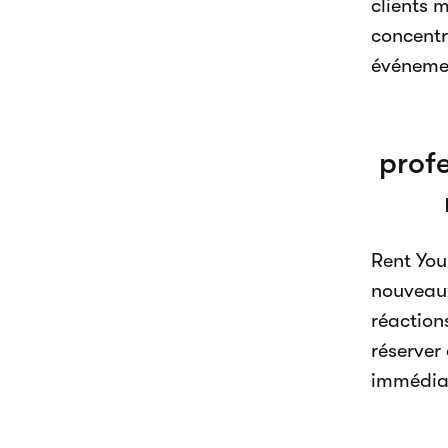
clients 
concentre
événemen
profe
Rent You
nouveaux
réaction
réserver
immédiat