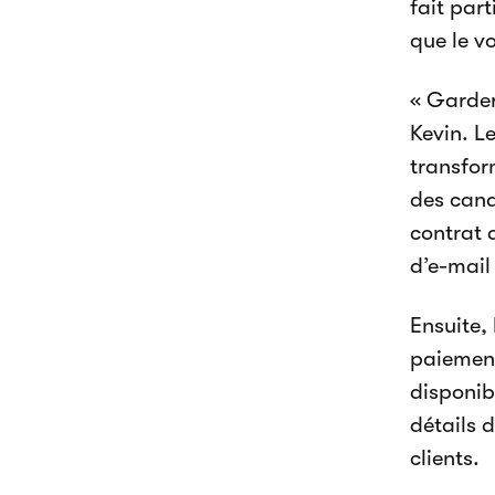
fait par
que le v
« Garder
Kevin. L
transfor
des cana
contrat 
d’e-mail
Ensuite,
paiement 
disponib
détails 
clients.