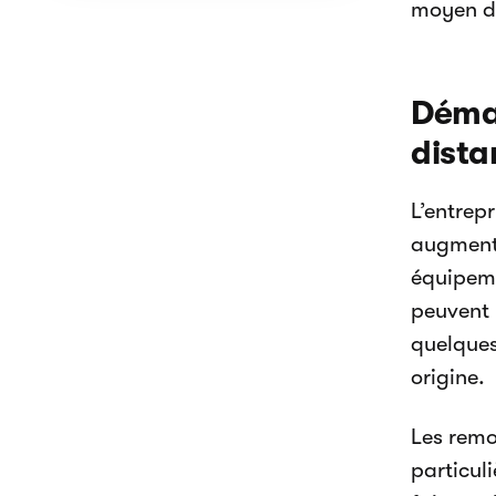
moyen de
Démar
dista
L’entrep
augmenta
équipeme
peuvent 
quelques
origine.
Les remo
particul