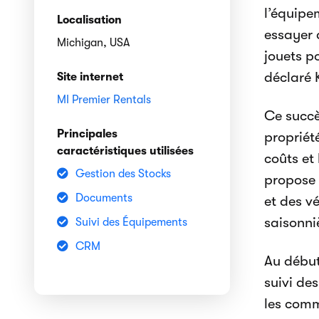
l’équipe
Localisation
essayer 
Michigan, USA
jouets p
déclaré K
Site internet
MI Premier Rentals
Ce succè
Principales
propriété
caractéristiques utilisées
coûts et
Gestion des Stocks
propose 
Documents
et des vé
saisonni
Suivi des Équipements
CRM
Au début
suivi de
les comm