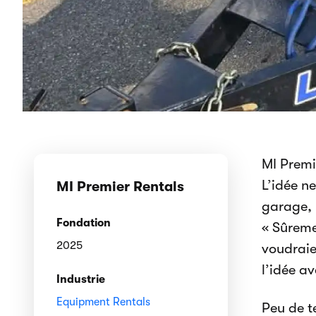
MI Premi
L’idée n
MI Premier Rentals
garage, 
Fondation
« Sûreme
2025
voudraien
l’idée av
Industrie
Equipment Rentals
Peu de t