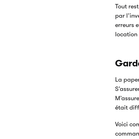
Tout res
par l’in
erreurs e
location
Garde
La paper
S’assure
M’assure
était dif
Voici co
commande