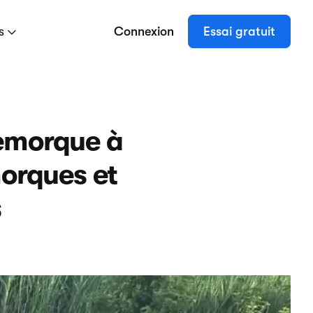
es
Connexion
Essai gratuit
Remorque à
morques et
s