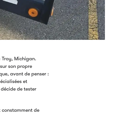
à Troy, Michigan.
 sur son propre
que, avant de penser :
cialisées et
l décide de tester
it constamment de