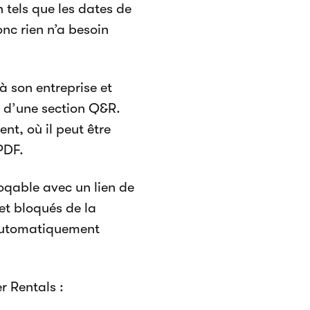
 tels que les dates de
onc rien n’a besoin
à son entreprise et
s d’une section Q&R.
nt, où il peut être
PDF.
oqable avec un lien de
et bloqués de la
t automatiquement
r Rentals :