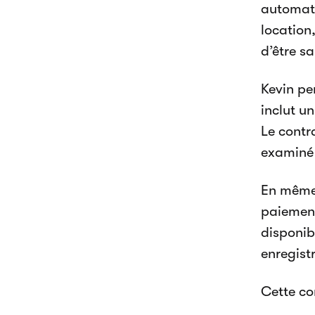
automati
location,
d’être sa
Kevin pe
inclut u
Le contra
examiné 
En même 
paiement
disponib
enregist
Cette co