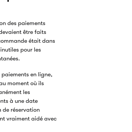
tion des paiements
evaient être faits
 commande était dans
inutiles pour les
ntanées.
s paiements en ligne,
s au moment où ils
tanément les
ents à une date
n de réservation
nt vraiment aidé avec