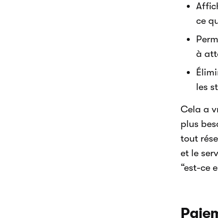
Affic
ce qu
Perm
à at
Élimi
les s
Cela a v
plus bes
tout rés
et le se
“est-ce e
Paiem