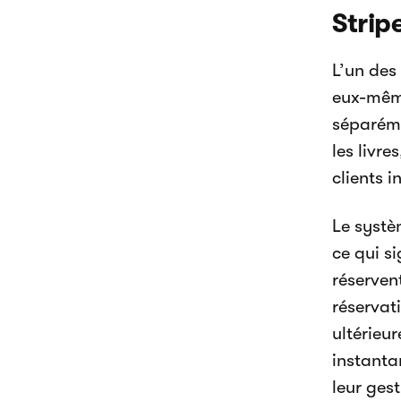
Strip
L’un des
eux-même
séparéme
les livre
clients 
Le systè
ce qui s
réserven
réservat
ultérieu
instanta
leur ges