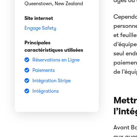
âgés ou 
Queenstown, New Zealand
Cependan
Site internet
personne
Engage Safety
et feuil
Principales
d’équipe
caractéristiques utilisées
seul end
Réservations en Ligne
paiement
Paiements
de l’équ
Intégration Stripe
Intégrations
Mettr
l’int
Avant Bo
aux quest