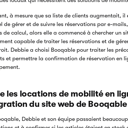
des locaux qui nécessitent des solutions de mobilit
t, à mesure que sa liste de clients augmentait, il é
l de gérer et de suivre les réservations par e-mail
les de calcul, alors elle a commencé à chercher un s
ment capable de traiter les réservations et de gérer
roit. Debbie a choisi Booqable pour traiter les pr
s et permettre la confirmation de réservation en lig
ipement.
e les locations de mobilité en li
égration du site web de Booqable
oqable, Debbie et son équipe passaient beaucoup
ions et à confirmer si les articles étaient en stock 