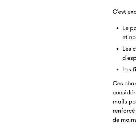
C’est ex
Le pa
et n
Les c
d’es
Les f
Ces chan
considér
mails po
renforcé
de moins