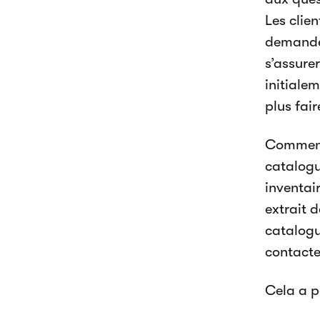
Les clie
demandes
s’assurer
initialem
plus fair
Comment 
catalogu
inventair
extrait 
catalogue
contacte
Cela a p