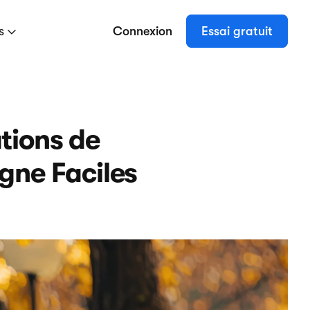
es
Connexion
Essai gratuit
ations de
igne Faciles