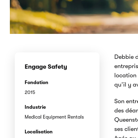
Debbie d
entrepris
Engage Safety
location
Fondation
qu’il y 
2015
Son entr
Industrie
des déam
Medical Equipment Rentals
Queensto
ses clie
Localisation