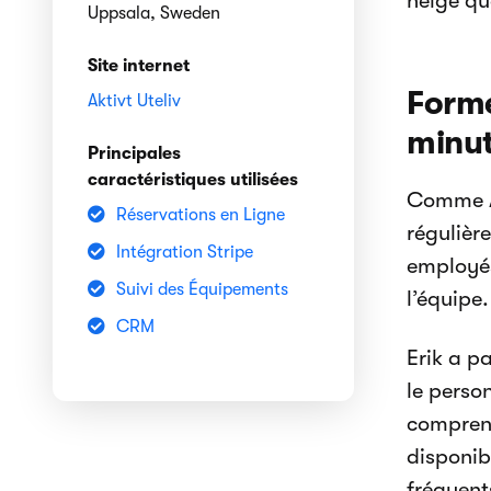
neige que
Uppsala, Sweden
Site internet
Form
Aktivt Uteliv
minu
Principales
caractéristiques utilisées
Comme Ak
Réservations en Ligne
régulièr
Intégration Stripe
employés
Suivi des Équipements
l’équipe.
CRM
Erik a p
le perso
comprenn
disponib
fréquent