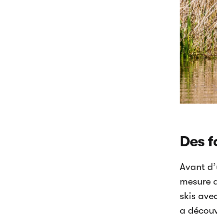
Des f
Avant d’u
mesure q
skis ave
a découv