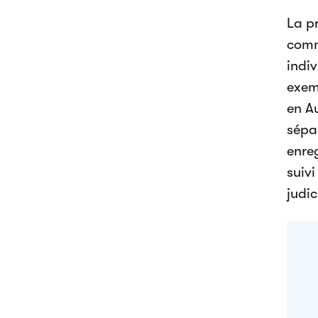
La p
comm
indiv
exem
en A
sépa
enreg
suivi
judic