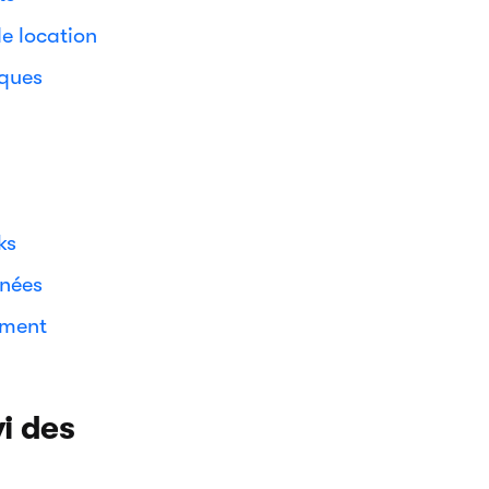
de location
iques
ks
nnées
ement
i des