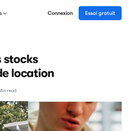
es
Connexion
Essai gratuit
s stocks
de location
Min read