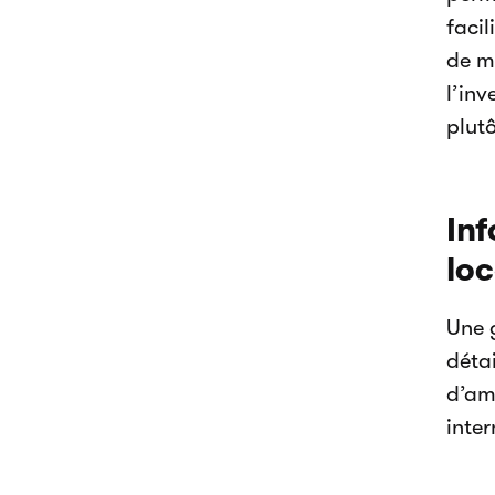
facil
de mo
l’inv
plutô
Inf
loc
Une 
détai
d’amé
inter