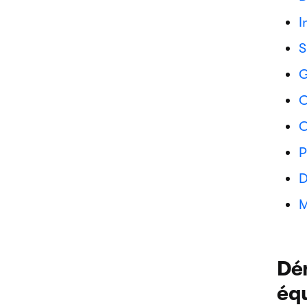
I
S
G
O
C
P
D
M
Dém
éq