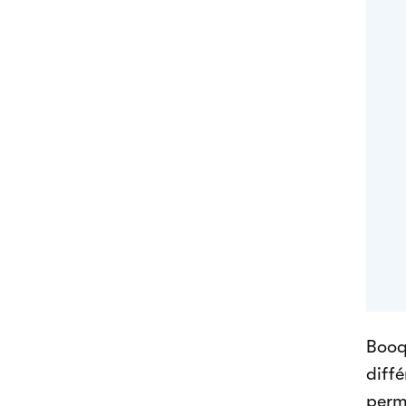
Booq
diffé
perme