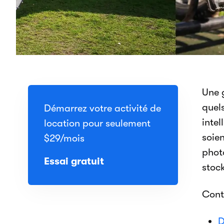
Une g
quels
Démarrez votre activité de
intel
location pour seulement
soien
$29
/mois
phot
Essai gratuit
stock
Cont
D