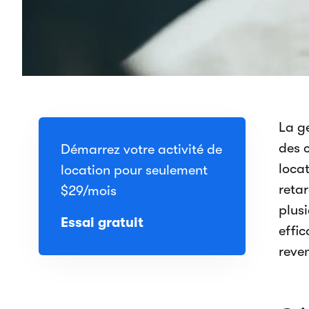
La g
des c
Démarrez votre activité de
loca
location pour seulement
reta
$29
/mois
plus
Essai gratuit
effic
reve