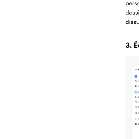
pers
dossi
dissu
3. 