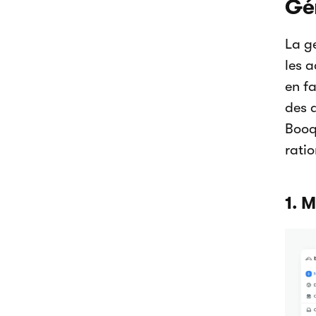
Gér
La g
les a
en fa
des 
Booq
ratio
1. 