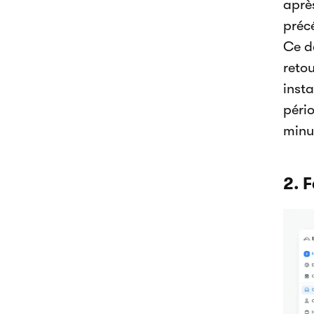
après
précé
Ce d
reto
inst
péri
minu
2. 