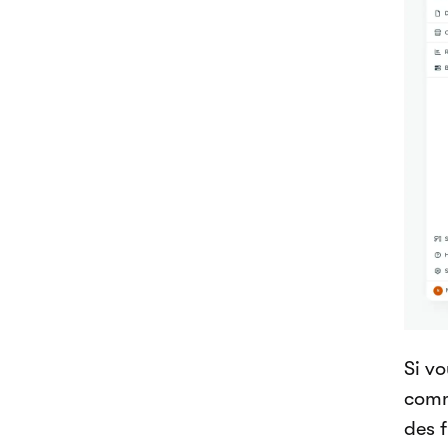
Si v
comm
des 