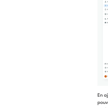
En a
pouv