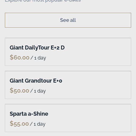
Produkt
Apps/Integrationen
Miet-Backoffice
Stripe
Online-Reservierungen
Lieferungen
Mobile App
WordPress
Verwaltung der Bestände
Shopify
Website-Builder
Squarespace
Online-Buchungsseite
Webflow
Mietverträge
WooCommerce
Alle Merkmale
Zapier
Preise
Alle Integrationen
Ressourcen
Unternehmen
Hilfe-Center
Über
Support
Karriere