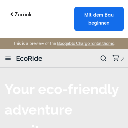
Zurück
Mit dem Bau
beginnen
Booqable Kostenlose Testphase
Holen Sie sich 14 Tage lang vollen Zugang
und sehen Sie, wie einfach die Verwaltung
von Vermietungen sein kann.
Kostenlos testen
Demo buchen