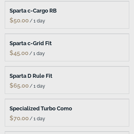
Produkt-Updates
Fahrplan
Erfahrungsberichte
Bewertungen
unserer Kunden
Beispiele für Websites
Blog
API-Dokumente
Glossar
Partner
Status
Sicherheit
Nutzungsbedingungen
Datenschutzbestimmungen
DPA
DMCA-Missbrauchspolitik