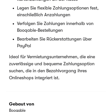
Legen Sie flexible Zahlungsoptionen fest,
einschließlich Anzahlungen
Verfolgen Sie Zahlungen innerhalb von
Booqable-Bestellungen
Bearbeiten Sie Rückerstattungen über
PayPal
Ideal für Vermietungsunternehmen, die eine
zuverlässige und bequeme Zahlungsoption
suchen, die in den Bezahlvorgang ihres
Onlineshops integriert ist.
Gebaut von
Booqable