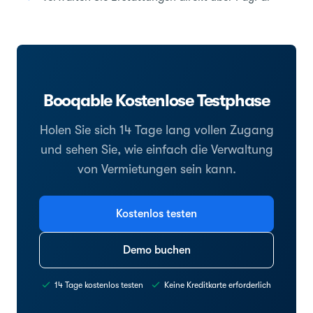
Booqable Kostenlose Testphase
Holen Sie sich 14 Tage lang vollen Zugang
und sehen Sie, wie einfach die Verwaltung
von Vermietungen sein kann.
Kostenlos testen
Demo buchen
14 Tage kostenlos testen
Keine Kreditkarte erforderlich