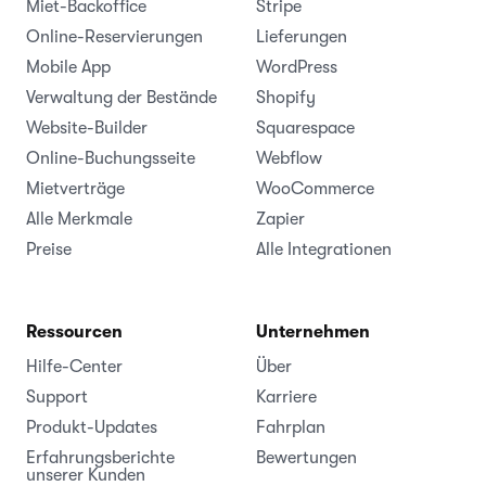
Miet-Backoffice
Stripe
Online-Reservierungen
Lieferungen
Mobile App
WordPress
Verwaltung der Bestände
Shopify
Website-Builder
Squarespace
Online-Buchungsseite
Webflow
Mietverträge
WooCommerce
Alle Merkmale
Zapier
Preise
Alle Integrationen
Ressourcen
Unternehmen
Hilfe-Center
Über
Support
Karriere
Produkt-Updates
Fahrplan
Erfahrungsberichte
Bewertungen
unserer Kunden