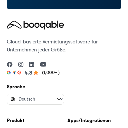
Cloud-basierte Vermietungssoftware für
Unternehmen jeder Größe.
(1,000+ )
4.8
Sprache
Produkt
Apps/Integrationen