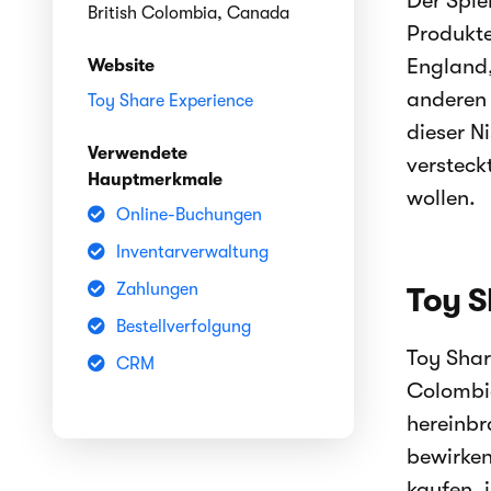
Der Spie
British Colombia, Canada
Produkte
England,
Website
anderen 
Toy Share Experience
dieser N
Verwendete
versteck
Hauptmerkmale
wollen.
Online-Buchungen
Inventarverwaltung
Zahlungen
Toy S
Bestellverfolgung
Toy Shar
CRM
Colombia
hereinbr
bewirken
kaufen, 