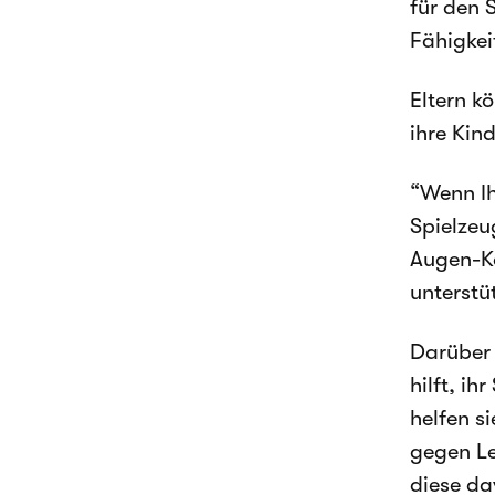
für den 
Fähigkei
Eltern k
ihre Kin
“Wenn Ih
Spielzeu
Augen-Ko
unterstü
Darüber 
hilft, i
helfen s
gegen Le
diese da