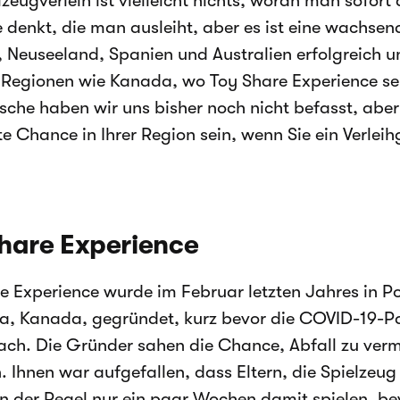
lzeugverleih ist vielleicht nichts, woran man sofor
 denkt, die man ausleiht, aber es ist eine wachsende
 Neuseeland, Spanien und Australien erfolgreich 
Regionen wie Kanada, wo Toy Share Experience sein
ische haben wir uns bisher noch nicht befasst, aber
te Chance in Ihrer Region sein, wenn Sie ein Verle
hare Experience
e Experience wurde im Februar letzten Jahres in Po
, Kanada, gegründet, kurz bevor die COVID-19-P
ach. Die Gründer sahen die Chance, Abfall zu ver
. Ihnen war aufgefallen, dass Eltern, die Spielzeug 
in der Regel nur ein paar Wochen damit spielen, bev