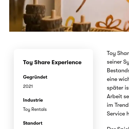
Toy Shar
seiner S
Toy Share Experience
Bestands
Gegründet
eine wic
2021
später i
Arbeit s
Industrie
im Trend
Toy Rentals
Service 
Standort