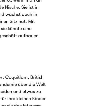
t denkt, wenn man an
 Nische. Sie ist in
und wächst auch in
en Sitz hat. Mit
 sie könnte eine
ihgeschäft aufbauen
rt Coquitlam, British
andemie über die Welt
meiden und etwas zu
für ihre kleinen Kinder
or sie das Interesse