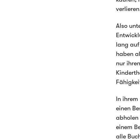
verlieren
Also unt
Entwickl
lang auf
haben al
nur ihre
Kinderth
Fähigkeit
In ihrem
einen Be
abholen 
einem Be
alle Buc