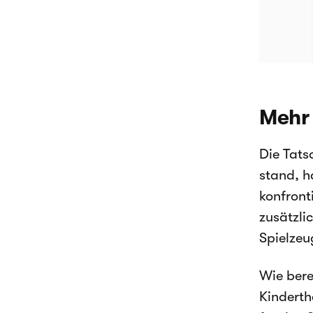
Mehr 
Die Tat
stand, h
konfront
zusätzli
Spielzeu
Wie bere
Kinderth