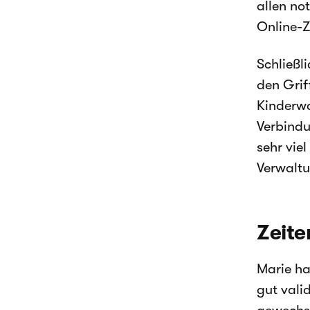
allen no
Online-Z
Schließl
den Grif
Kinderwa
Verbindu
sehr viel
Verwalt
Zeite
Marie ha
gut vali