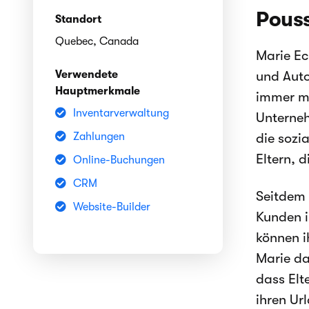
Pouss
Standort
Quebec, Canada
Marie E
Verwendete
und Auto
Hauptmerkmale
immer me
Inventarverwaltung
Unterneh
Zahlungen
die sozi
Eltern, 
Online-Buchungen
CRM
Seitdem 
Website-Builder
Kunden i
können i
Marie da
dass Elt
ihren Ur