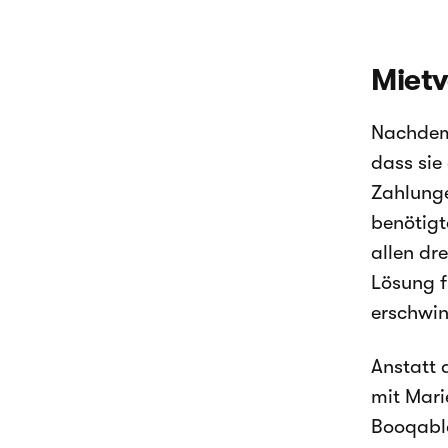
Miet
Nachdem 
dass sie
Zahlunge
benötigt
allen dr
Lösung f
erschwin
Anstatt 
mit Mari
Booqable