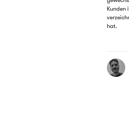
gewechse
Kunden i
verzeich
hat.