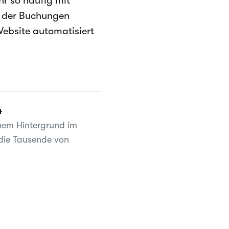
hr so häufig mit
g der Buchungen
 Website automatisiert
4
inem Hintergrund im
, die Tausende von