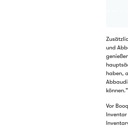
Zusätzli
und Abba
genießen
hauptsäc
haben, a
Abbaudie
können.”
Vor Booq
Inventar
Inventar