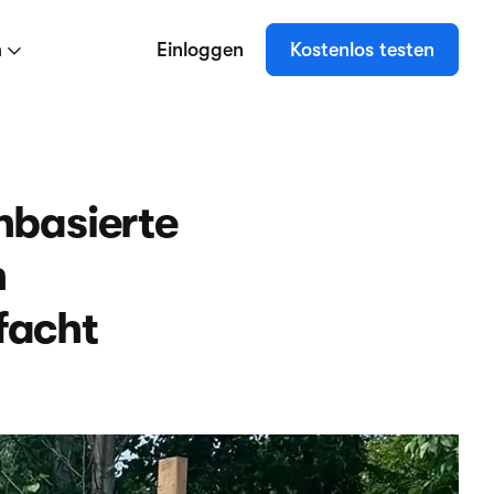
n
Einloggen
Kostenlos testen
nbasierte
n
facht