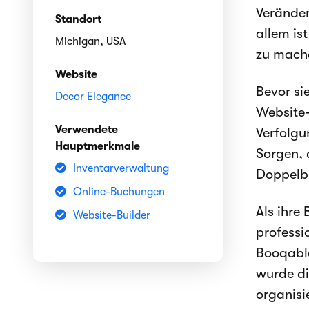
Veränder
Standort
allem is
Michigan, USA
zu mach
Website
Bevor si
Decor Elegance
Website-
Verwendete
Verfolgu
Hauptmerkmale
Sorgen, 
Inventarverwaltung
Doppelb
Online-Buchungen
Als ihre
Website-Builder
professi
Booqable
wurde di
organisie