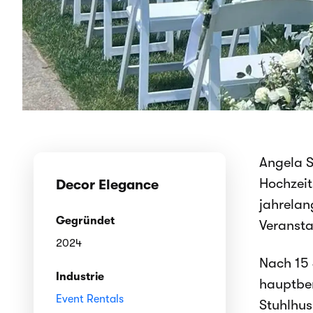
Angela S
Hochzeit
Decor Elegance
jahrelan
Gegründet
Veransta
2024
Nach 15 
Industrie
hauptber
Event Rentals
Stuhlhus