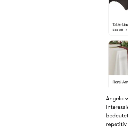
Angela w
interess
bedeutet
repetitiv