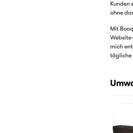
Kunden e
ohne das
Mit Booqa
Website-
mich ent
tägliche
Umwan