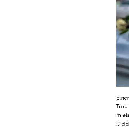
Eine
Trau
miete
Geld