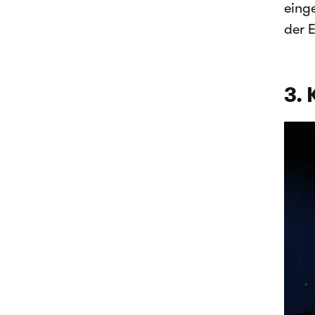
eing
der 
3. 