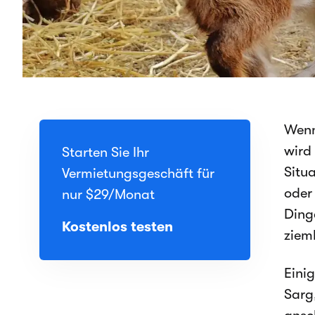
Wenn
wird 
Starten Sie Ihr
Situ
Vermietungsgeschäft für
oder
nur
$29
/Monat
Ding
Kostenlos testen
ziem
Eini
Sarg