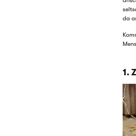
ansc
selt
da a
Komm
Mens
1. 