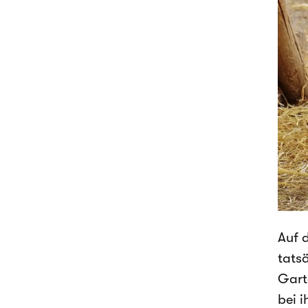
Auf d
tats
Gart
bei 