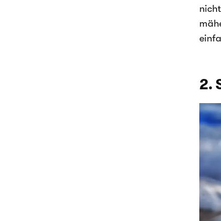
nich
mähen
einf
2. 