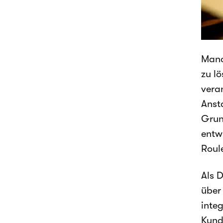
Manc
zu l
vera
Anst
Grun
entwi
Roul
Als 
über
integ
Kund