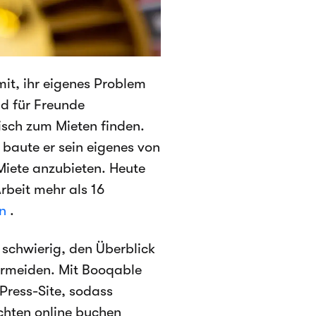
t, ihr eigenes Problem
nd für Freunde
isch zum Mieten finden.
 baute er sein eigenes von
Miete anzubieten. Heute
rbeit mehr als 16
en
.
 schwierig, den Überblick
rmeiden. Mit Booqable
dPress-Site, sodass
chten online buchen