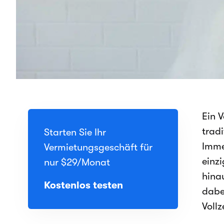
Ein 
trad
Starten Sie Ihr
Imme
Vermietungsgeschäft für
einz
nur
$29
/Monat
hina
Kostenlos testen
dabe
Voll