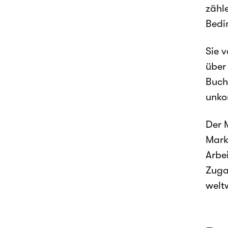
zähl
Bedi
Sie 
über
Buch
unko
Der M
Mark
Arbei
Zuga
weltw