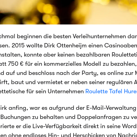
hmal beginnen die besten Verleihunternehmen dami
ösen. 2015 wollte Dirk Ottenheijm einen Casinoabe
nstalten, konnte aber keinen bezahlbaren Roulettet
att 750 € für ein kommerzielles Modell zu bezahlen,
d auf und beschloss nach der Party, es online zur 
rft, baut und vermietet er neben seiner regulären A
ettetische für sein Unternehmen
Roulette Tafel Hur
Dirk anfing, war es aufgrund der E-Mail-Verwaltung
 Buchungen zu behalten und Doppelanfragen zu ve
rierte er die Live-Verfügbarkeit direkt in seine Wor
en ohne endloses Hin- und Herschicken von Nachri