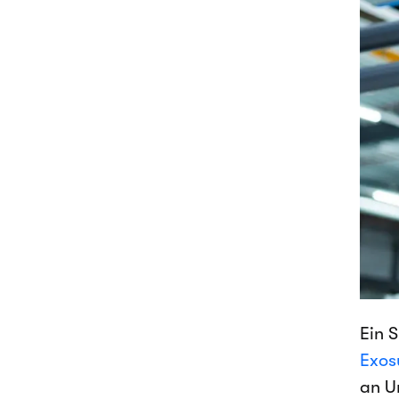
Ein 
Exos
an U