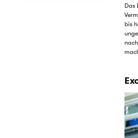
Das 
Verm
bis 
unge
nach
mach
Exo