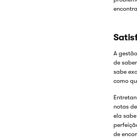
encontra
Satis
A gestão
de saber
sabe exa
como qua
Entretan
notas d
ela sabe
perfeiçã
de enco