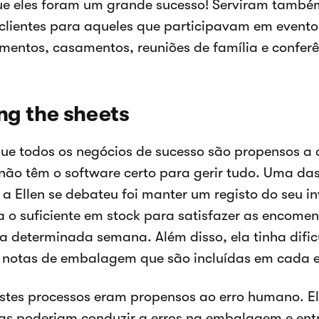
ue eles foram um grande sucesso! Serviram també
clientes para aqueles que participavam em event
ntos, casamentos, reuniões de família e conferê
ing the sheets
que todos os negócios de sucesso são propensos a
ão têm o software certo para gerir tudo. Uma das 
a Ellen se debateu foi manter um registo do seu in
a o suficiente em stock para satisfazer as encomen
 determinada semana. Além disso, ela tinha difi
r notas de embalagem que são incluídas em cada
tes processos eram propensos ao erro humano. El
s poderiam conduzir a erros na embalagem e entre