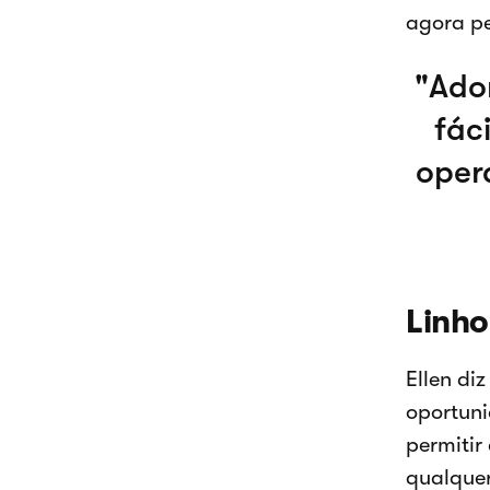
agora pe
Ador
fác
oper
Linho
Ellen di
oportuni
permitir
qualquer