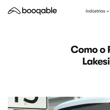
Indústrias
Como o F
Lakes