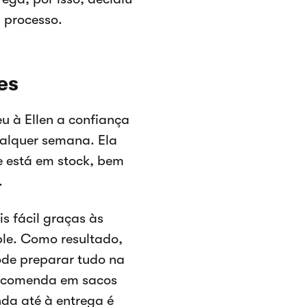
u processo.
es
u à Ellen a confiança
ualquer semana. Ela
 está em stock, bem
.
s fácil graças às
le. Como resultado,
ode preparar tudo na
encomenda em sacos
da até à entrega é