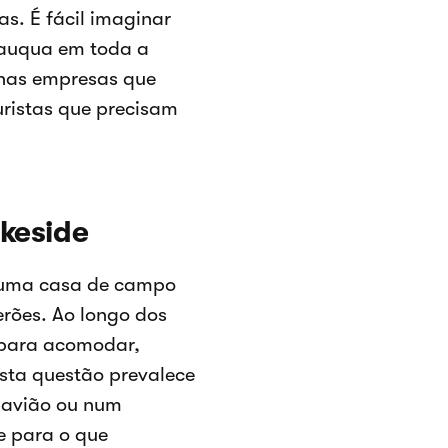
as. É fácil imaginar
utauqua em toda a
enas empresas que
uristas que precisam
akeside
u uma casa de campo
rões. Ao longo dos
 para acomodar,
Esta questão prevalece
 avião ou num
e para o que