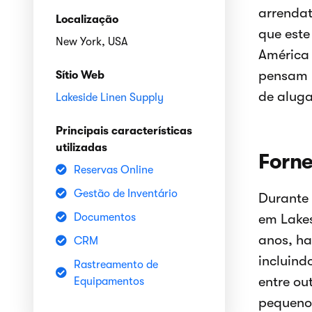
arrendat
Localização
que este
New York, USA
América 
pensam n
Sítio Web
de aluga
Lakeside Linen Supply
Principais características
utilizadas
Forne
Reservas Online
Gestão de Inventário
Durante 
Documentos
em Lake
anos, h
CRM
incluind
Rastreamento de
entre ou
Equipamentos
pequeno 