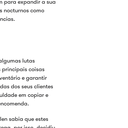
m para expandir a sua
os nocturnos como
ncias.
 algumas lutas
principais coisas
ventário e garantir
das dos seus clientes
culdade em copiar e
 encomenda.
len sabia que estes
ga, por isso, decidiu