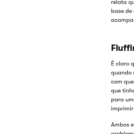
relata q
base de 
acampame
Fluff
É claro 
quando n
com que 
que tinh
para uma
imprimi
Ambos es
problema