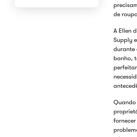
precisam
de roup
A Ellen 
Supply e
durante 
banho, t
perfeita
necessid
anteced
Quando o
propriet
fornecer
problema