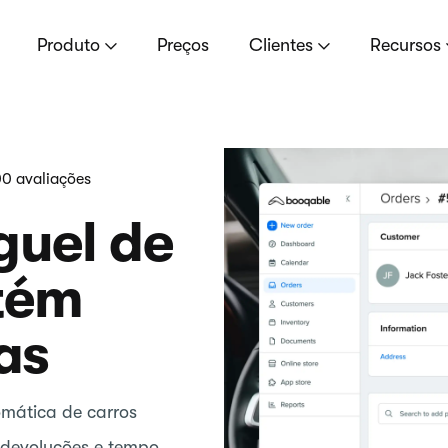
Produto
Preços
Clientes
Recursos
0 avaliações
guel de
tém
as
omática de carros
devoluções e tempo