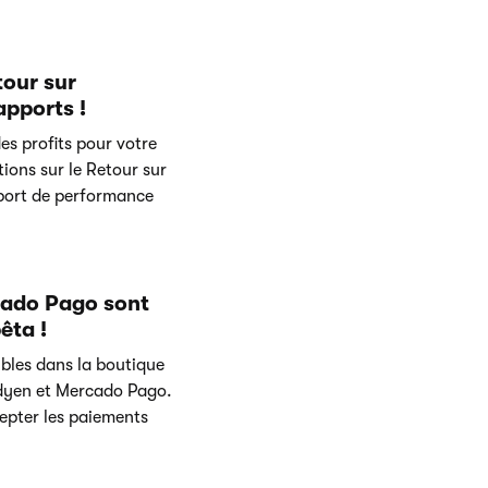
tour sur
apports !
s profits pour votre
ions sur le Retour sur
pport de performance
cado Pago sont
êta !
ibles dans la boutique
Adyen et Mercado Pago.
cepter les paiements