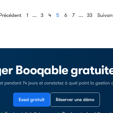
Précédent
1
...
3
4
5
6
7
...
33
Suivan
er Booqable gratui
t pendant 14 jours et constatez à quel point la gestion de
Essai gratuit
Réserver une démo