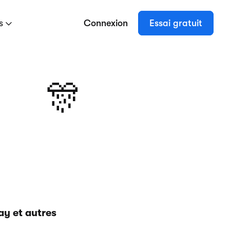
es
Connexion
Essai gratuit
🎊
ay et autres