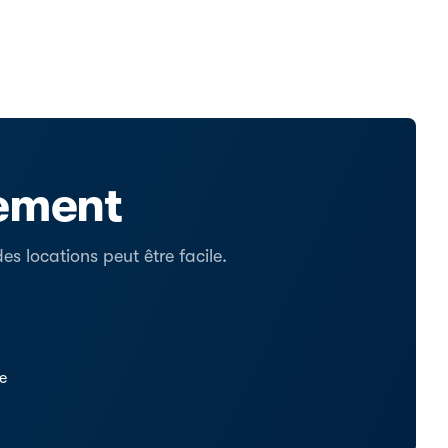
tement
s locations peut être facile.
se