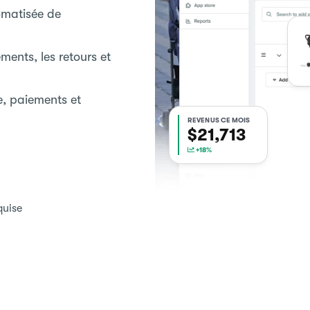
omatisée de
ments, les retours et
e, paiements et
REVENUS CE MOIS
$21,713
+18%
quise