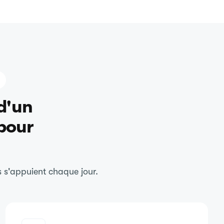
d'un
 pour
és s'appuient chaque jour.