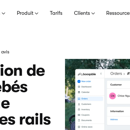
s
Produit
Tarifs
Clients
Ressourc
 avis
tion de
ébés
ue
es rails