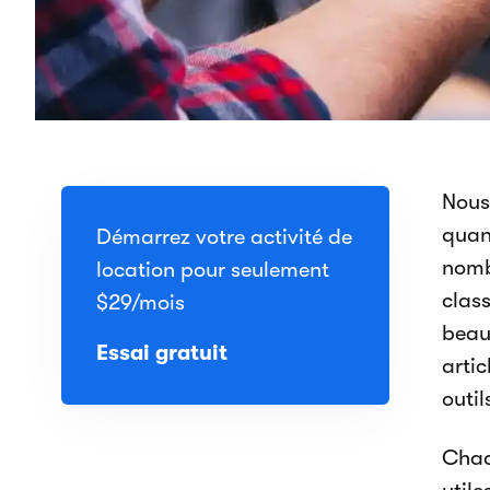
Nous
quand
Démarrez votre activité de
nomb
location pour seulement
clas
$29
/mois
beau
Essai gratuit
artic
outil
Chaqu