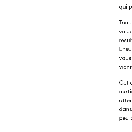
qui 
Tout
vous
résu
Ensui
vous 
vienn
Cet 
matin
atte
dans
peu p