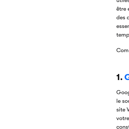
utile
être
des a
esse
temp
Comm
1.
G
Goog
le so
site
votre
cons