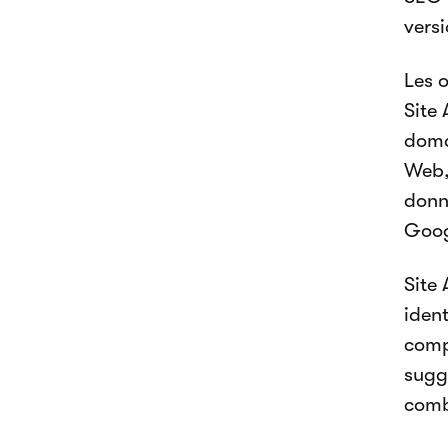
versi
Les o
Site 
doma
Web,
donn
Goog
Site
ident
comp
sugg
comb