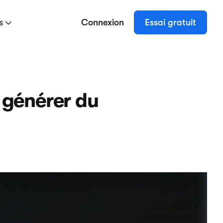
es
Connexion
Essai gratuit
r générer du