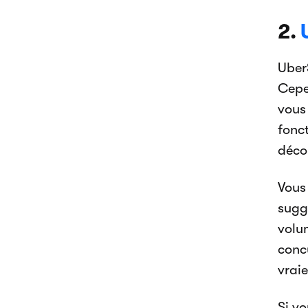
2.
Uber
Cepe
vous
fonct
décou
Vous
sugg
volum
conc
vrai
Si vo