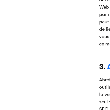
Web 
par 
peut-
de li
vous
ce m
3.
Ahre
outil
la ve
seul
SEO e