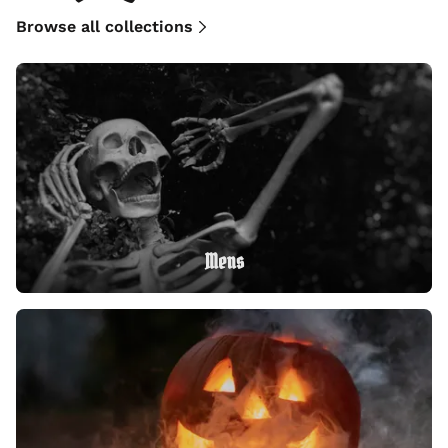
Produkt-Updates
Fahrplan
Erfahrungsberichte
Bewertungen
unserer Kunden
Beispiele für Websites
Blog
API-Dokumente
Glossar
Partner
Status
Sicherheit
Nutzungsbedingungen
Datenschutzbestimmungen
DPA
DMCA-Missbrauchspolitik