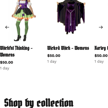
Produkt
Apps/Integrationen
Miet-Backoffice
Stripe
Online-Reservierungen
Lieferungen
Mobile App
WordPress
Verwaltung der Bestände
Shopify
Website-Builder
Squarespace
Online-Buchungsseite
Webflow
Mietverträge
WooCommerce
Alle Merkmale
Zapier
Preise
Alle Integrationen
Ressourcen
Unternehmen
Hilfe-Center
Über
Support
Karriere