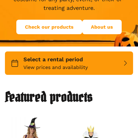
14 Tage kostenlos testen
Keine Kreditkarte erforderlich
Cloud-basierte Vermietungssoftware für
Unternehmen jeder Größe.
(1,000+ )
4.8
Sprache