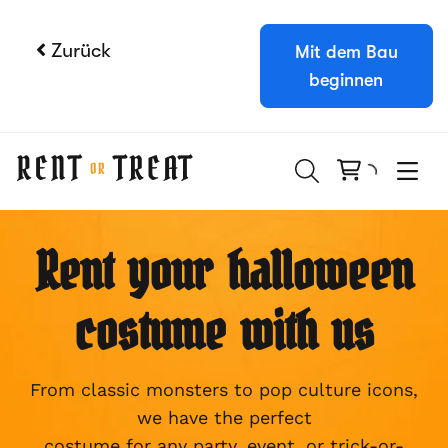
Zurück
Mit dem Bau
beginnen
Booqable Kostenlose Testphase
Holen Sie sich 14 Tage lang vollen Zugang
und sehen Sie, wie einfach die Verwaltung
von Vermietungen sein kann.
Kostenlos testen
Demo buchen