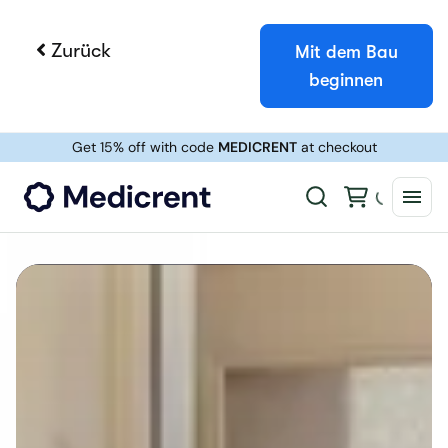
Zurück
Mit dem Bau
beginnen
Booqable Kostenlose Testphase
Holen Sie sich 14 Tage lang vollen Zugang
und sehen Sie, wie einfach die Verwaltung
von Vermietungen sein kann.
Kostenlos testen
Demo buchen