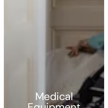
Produkt-Updates
Fahrplan
Erfahrungsberichte
Bewertungen
unserer Kunden
Beispiele für Websites
Blog
API-Dokumente
Glossar
Partner
Status
Sicherheit
Nutzungsbedingungen
Datenschutzbestimmungen
DPA
DMCA-Missbrauchspolitik