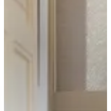
14 Tage kostenlos testen
Keine Kreditkarte erforderlich
Cloud-basierte Vermietungssoftware für
Unternehmen jeder Größe.
(1,000+ )
4.8
Sprache