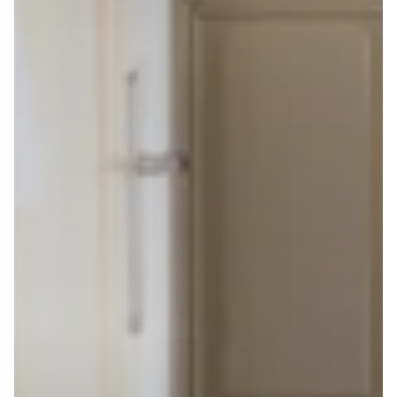
Produkt
Apps/Integrationen
Miet-Backoffice
Stripe
Online-Reservierungen
Lieferungen
Mobile App
WordPress
Verwaltung der Bestände
Shopify
Website-Builder
Squarespace
Online-Buchungsseite
Webflow
Mietverträge
WooCommerce
Alle Merkmale
Zapier
Preise
Alle Integrationen
Ressourcen
Unternehmen
Hilfe-Center
Über
Support
Karriere