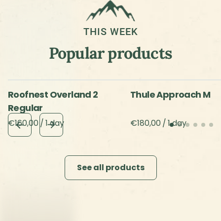
Produkt-Updates
Fahrplan
Erfahrungsberichte
Bewertungen
unserer Kunden
Beispiele für Websites
Blog
API-Dokumente
Glossar
Partner
Status
Sicherheit
Nutzungsbedingungen
Datenschutzbestimmungen
DPA
DMCA-Missbrauchspolitik