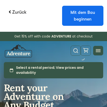
Zurück
Mit dem Bau
beginnen
Booqable Kostenlose Testphase
Holen Sie sich 14 Tage lang vollen Zugang
und sehen Sie, wie einfach die Verwaltung
von Vermietungen sein kann.
Kostenlos testen
Demo buchen