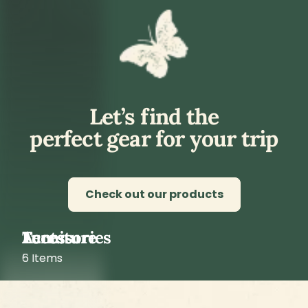
Produkt
Apps/Integrationen
Miet-Backoffice
Stripe
Online-Reservierungen
Lieferungen
Mobile App
WordPress
Verwaltung der Bestände
Shopify
Website-Builder
Squarespace
Online-Buchungsseite
Webflow
Mietverträge
WooCommerce
Alle Merkmale
Zapier
Preise
Alle Integrationen
Ressourcen
Unternehmen
Hilfe-Center
Über
Support
Karriere