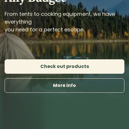
14 Tage kostenlos testen
Keine Kreditkarte erforderlich
Cloud-basierte Vermietungssoftware für
Unternehmen jeder Größe.
(1,000+ )
4.8
Sprache