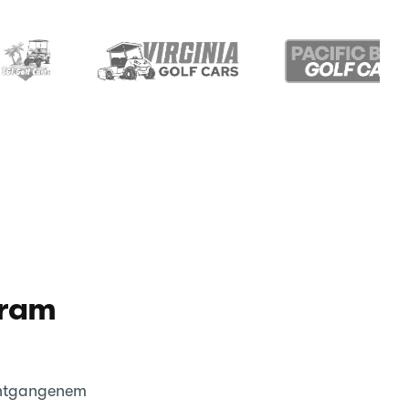
kram
entgangenem