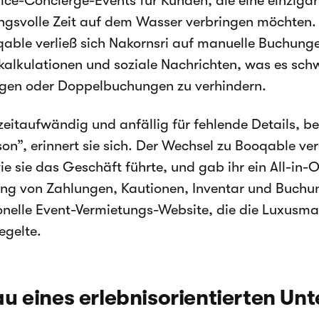
vice-Concierge-Events für Kunden, die eine einziga
gsvolle Zeit auf dem Wasser verbringen möchten.
able verließ sich Nakornsri auf manuelle Buchunge
kalkulationen und soziale Nachrichten, was es schw
lgen oder Doppelbuchungen zu verhindern.
zeitaufwändig und anfällig für fehlende Details, be
on”, erinnert sie sich. Der Wechsel zu Booqable ve
ie sie das Geschäft führte, und gab ihr ein All-in
ng von Zahlungen, Kautionen, Inventar und Buchu
onelle Event-Vermietungs-Website, die die Luxusm
egelte.
u eines erlebnisorientierten U