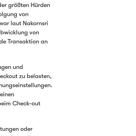
der größten Hürden
folgung von
ar laut Nakornsri
sabwicklung von
ede Transaktion an
ungen und
eckout zu belasten,
hnungseinstellungen.
 einen
beim Check-out
ttungen oder