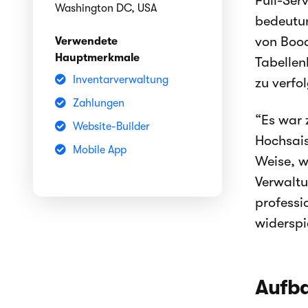
Full-Ser
Washington DC, USA
bedeutun
von Booq
Verwendete
Hauptmerkmale
Tabellen
Inventarverwaltung
zu verfo
Zahlungen
“Es war 
Website-Builder
Hochsais
Mobile App
Weise, w
Verwaltu
professi
widerspi
Aufba