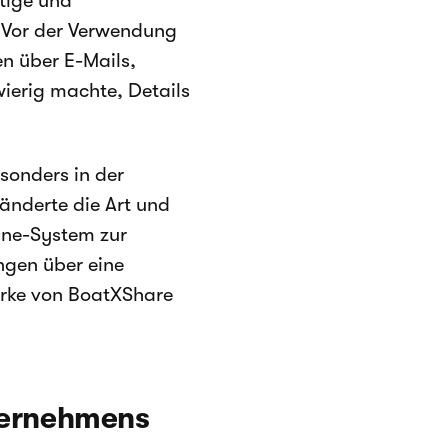
rtige und
 Vor der Verwendung
n über E-Mails,
ierig machte, Details
sonders in der
ränderte die Art und
-One-System zur
ngen über eine
arke von BoatXShare
nternehmens