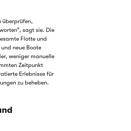
 überprüfen,
orten”, sagt sie. Die
gesamte Flotte und
n und neue Boote
ler, weniger manuelle
timmten Zeitpunkt
atierte Erlebnisse für
hlungen zu beheben.
und