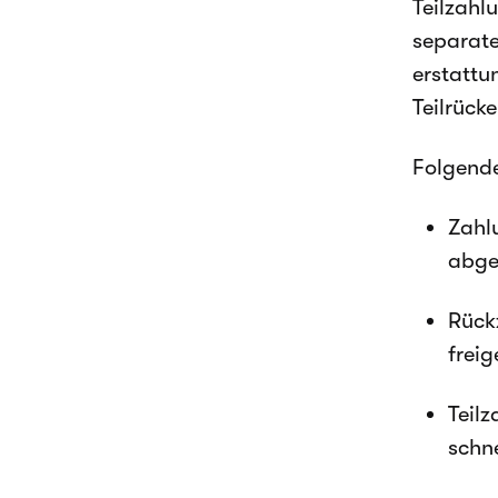
Teilzahl
separate
erstattu
Teilrück
Folgende
Zahl
abge
Rück
frei
Teil
schne