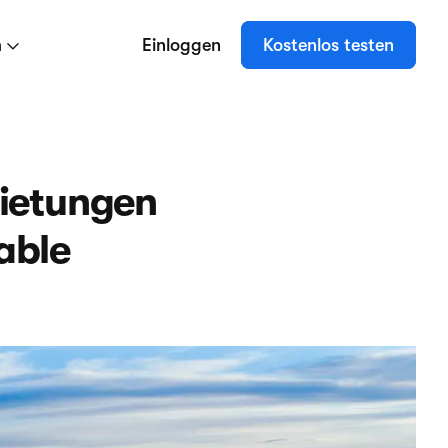
n
Einloggen
Kostenlos testen
mietungen
able