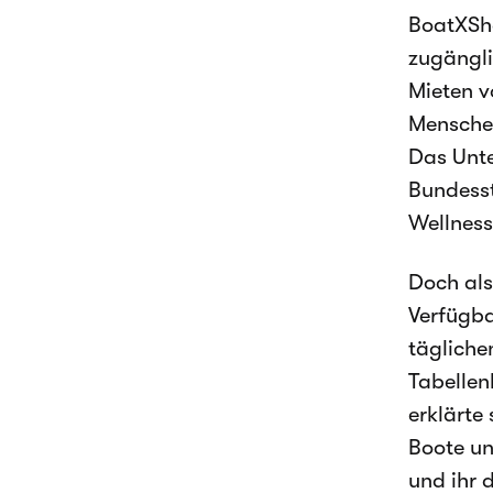
BoatXSha
zugängli
Mieten v
Menschen
Das Unte
Bundesst
Wellness
Doch als
Verfügba
tägliche
Tabellen
erklärte
Boote un
und ihr 