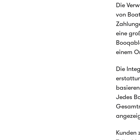
Die Verw
von Boat
Zahlunge
eine gro
Booqable
einem Or
Die Inte
erstattu
basieren
Jedes Bo
Gesamtm
angezei
Kunden z