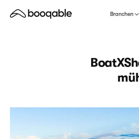
Branchen
BoatXSha
müh