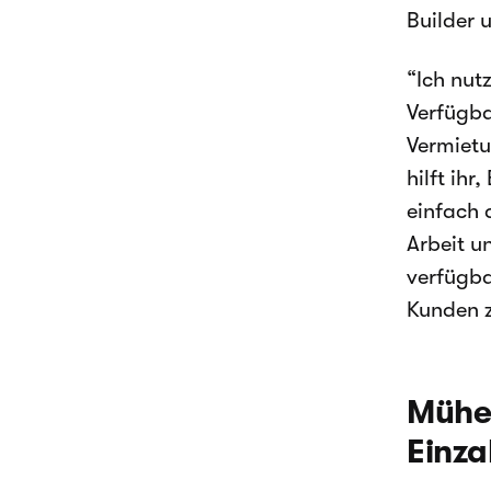
Builder 
“Ich nut
Verfügba
Vermietu
hilft ih
einfach 
Arbeit u
verfügba
Kunden z
Mühel
Einz