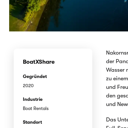
Nakornsr
der Pand
BoatXShare
Wasser m
Gegründet
zu einem
2020
und Freu
den ges
Industrie
und New 
Boat Rentals
Das Unte
Standort