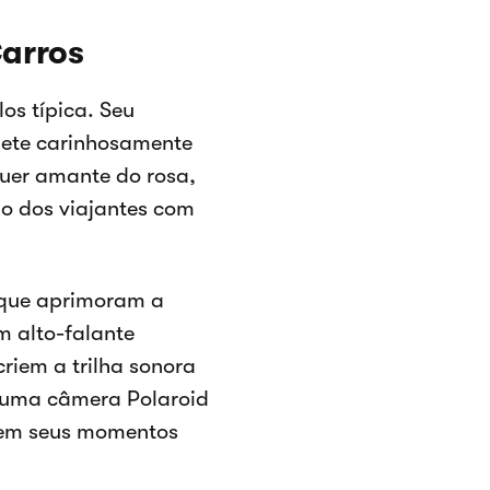
arros
os típica. Seu
clete carinhosamente
quer amante do rosa,
o dos viajantes com
 que aprimoram a
m alto-falante
criem a trilha sonora
, uma câmera Polaroid
rvem seus momentos