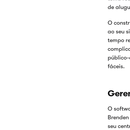
de alugu
O constr
ao seu s
tempo re
complica
público-
fáceis.
Geren
O softwa
Brenden 
seu cent