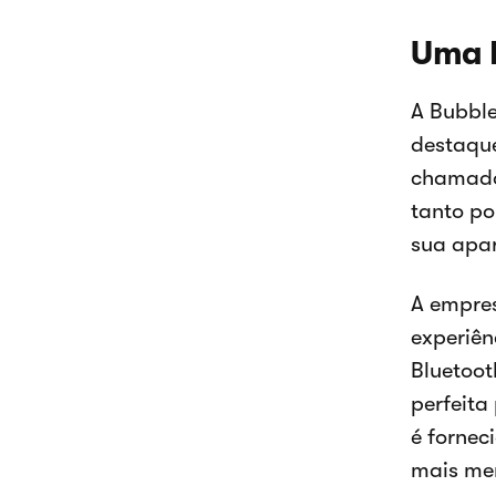
Uma 
A Bubble
destaque
chamado 
tanto po
sua apar
A empre
experiên
Bluetoot
perfeita
é fornec
mais me