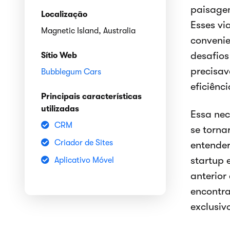
paisagen
Localização
Esses vi
Magnetic Island, Australia
convenie
desafios
Sítio Web
precisa
Bubblegum Cars
eficiênci
Principais características
utilizadas
Essa nec
CRM
se torna
Criador de Sites
entender
startup 
Aplicativo Móvel
anterior
encontra
exclusiv