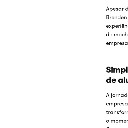
Apesar 
Brenden
experiên
de mochi
empresa 
Simpl
de al
A jornad
empresas
transfo
o momen