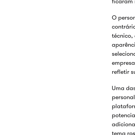
ficaram 
O person
contrári
técnico,
aparênci
selecion
empresas
refletir
Uma das 
personal
platafor
potencia
adiciona
tema ros