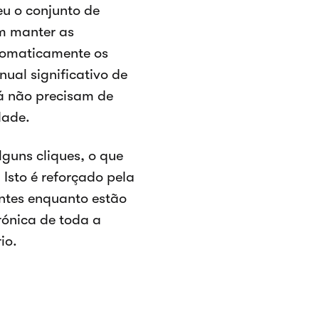
u o conjunto de
em manter as
utomaticamente os
ual significativo de
já não precisam de
dade.
guns cliques, o que
Isto é reforçado pela
entes enquanto estão
rónica de toda a
io.