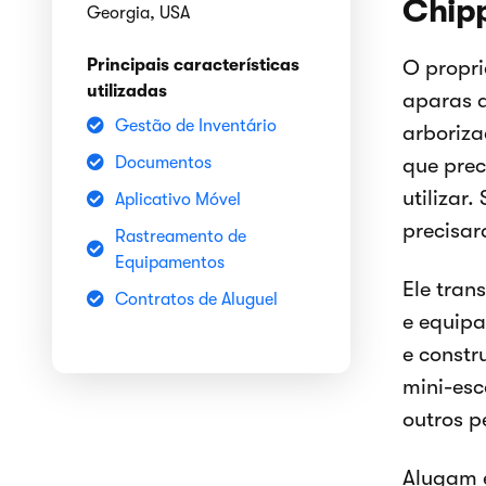
Chip
Georgia, USA
Principais características
O propr
utilizadas
aparas a
Gestão de Inventário
arboriz
Documentos
que prec
utilizar
Aplicativo Móvel
precisa
Rastreamento de
Equipamentos
Ele tran
Contratos de Aluguel
e equip
e constr
mini-esc
outros p
Alugam 