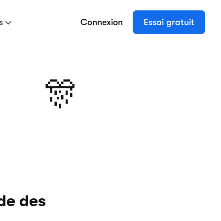
es
Connexion
Essai gratuit
🎊
de des