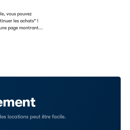
ble, vous pouvez
inuer les achats" !
 une page montrant...
tement
s locations peut être facile.