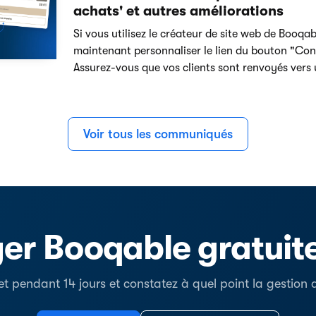
achats' et autres améliorations
Si vous utilisez le créateur de site web de Booqa
maintenant personnaliser le lien du bouton "Cont
Assurez-vous que vos clients sont renvoyés vers
Voir tous les communiqués
er Booqable gratui
t pendant 14 jours et constatez à quel point la gestion de