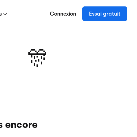
es
Connexion
Essai gratuit
🎊
s encore