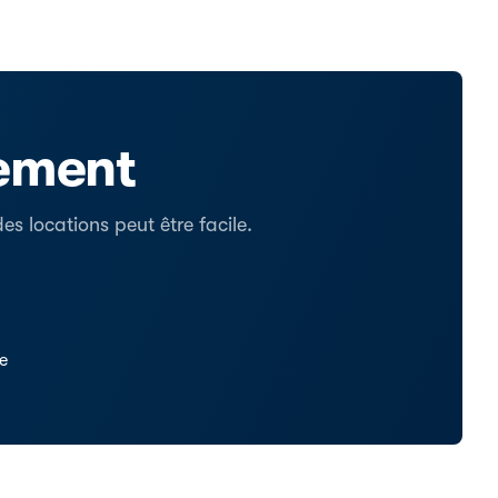
tement
s locations peut être facile.
se