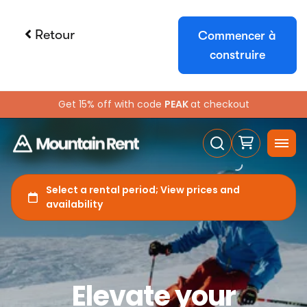
Retour
Commencer à
construire
Essayer Booqable gratuitement
Bénéficiez d'un accès complet pendant 14
jours et constatez à quel point la gestion
des locations peut être facile.
Essai gratuit
Réserver une démo