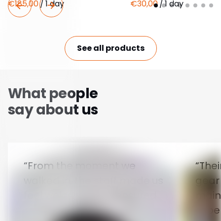
Support technique
Carrières
Mises à jour des produits
Feuille de route
Témoignages de clients
Commentaires
Exemples de sites web
Blog
Documentation sur l'API
Glossaire
Affiliés
Statut
Sécurité
Conditions d'utilisation
Politique de confidentialité
DPA
Politique d'abus DMCA