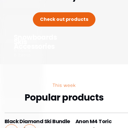
Produit
Applications/intégrations
Back-office locatif
Stripe
Réservations en ligne
Livraisons
Application mobile
WordPress
Gestion des stocks
Shopify
Créateur de site web
Squarespace
Page de réservation en
Webflow
ligne
WooCommerce
Contrats de location
Zapier
Toutes les caractéristiques
Toutes les intégrations
Tarifs
Ressources
Entreprise
Centre d'aide
À propos de