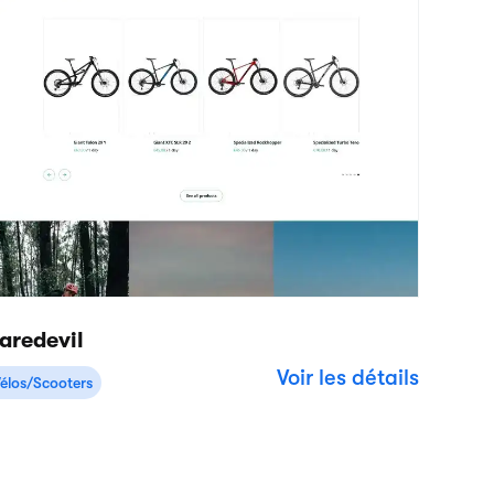
se
ns
Ressources
Entreprise
Centre d'aide
À propos de
Support technique
Carrières