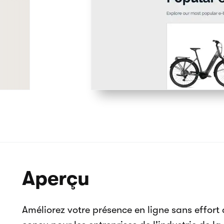
Aperçu des pages
Accueil
Comment ça fonctionne
A propos de nous
Nous contacter
Catalogue des produits
Collections
404
Charge - Modèle de site Web de locat
caractéristiques