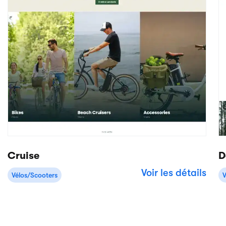
Commencez à créer votre site web avec Booqable
Essai gratuit
Aperçu du thème
Essai gratuit de 14 jours
Pas de carte de crédit requi
Produit
Applications/intégratio
Back-office locatif
Stripe
Réservations en ligne
Livraisons