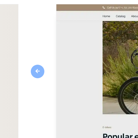
Previous
Aperçu
Améliorez votre présence en ligne sans effor
conçu pour les entreprises de l'industrie de l
combine un design élégant avec des fonctionna
transparente et une esthétique moderne, Charg
créateurs de sites web qui cherchent à renforc
électriques en ligne.