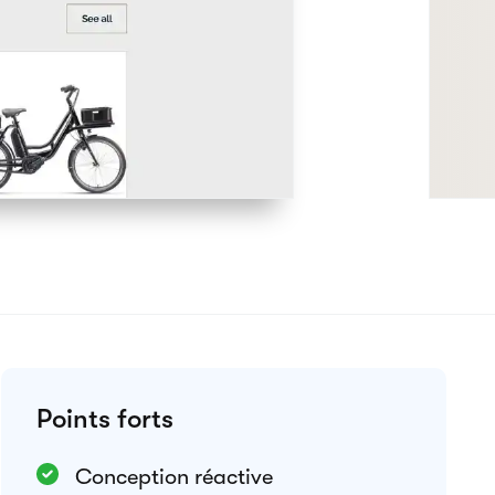
Aperçu du thème
Intégrations
Google Analytics
Meta Pixel
Weglot
Voir toutes les intégrations