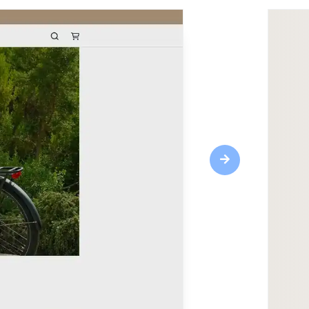
Next
Points forts
Conception réactive
Outils CRM
Polices web
Optimisation SEO