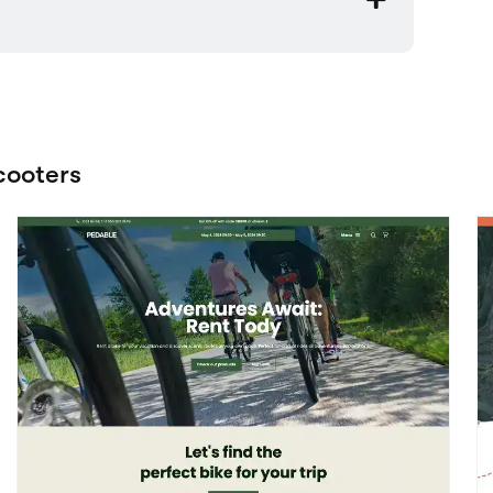
Cruise
D
Voir les détails
Vélos/Scooters
V
e thème Charge dès a