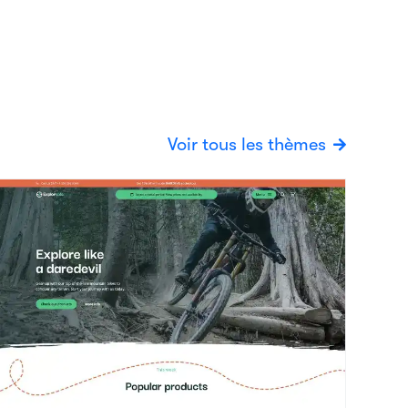
aredevil
Voir les détails
élos/Scooters
ujourd'hui