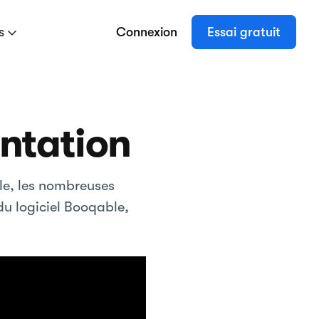
es
Connexion
Essai gratuit
ntation
le, les nombreuses
du logiciel Booqable,