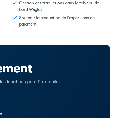
Gestion des traductions dans le tableau de
bord Weglot
Soutenir la traduction de l'expérience de
paiement
tement
s locations peut être facile.
se