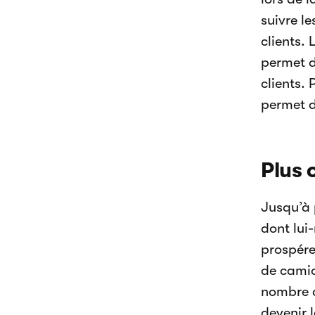
suivre l
clients. 
permet d
clients. 
permet d
Plus 
Jusqu’à 
dont lui
prospére
de camio
nombre d
devenir 