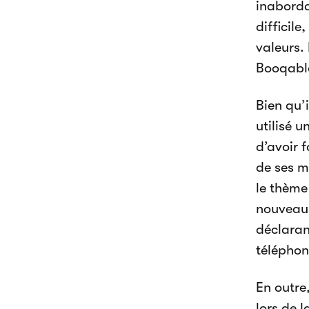
inabordab
difficile
valeurs.
Booqabl
Bien qu’
utilisé 
d’avoir 
de ses m
le thème
nouveau 
déclarant
téléphon
En outre
lors de l