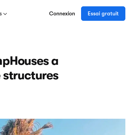
es
Connexion
Essai gratuit
mpHouses a
 structures