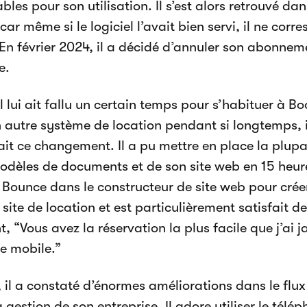
les pour son utilisation. Il s’est alors retrouvé da
, car même si le logiciel l’avait bien servi, il ne cor
 En février 2024, il a décidé d’annuler son abonnem
e.
il lui ait fallu un certain temps pour s’habituer à B
un autre système de location pendant si longtemps, i
fait ce changement. Il a pu mettre en place la plupa
odèles de documents et de son site web en 15 heures
 Bounce dans le constructeur de site web pour crée
site de location et est particulièrement satisfait de
, “Vous avez la réservation la plus facile que j’ai j
e mobile.”
, il a constaté d’énormes améliorations dans le flux
a gestion de son entreprise. Il adore utiliser le tél