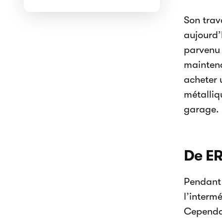
Son trav
aujourd’
parvenu e
maintena
acheter 
métalliq
garage.
De E
Pendant 
l’interm
Cependan