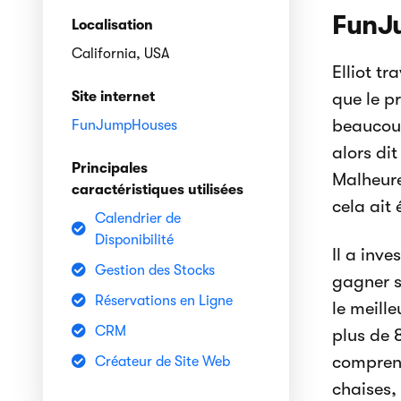
FunJ
Localisation
California, USA
Elliot t
Site internet
que le pr
beaucoup
FunJumpHouses
alors di
Principales
Malheure
caractéristiques utilisées
cela ait 
Calendrier de
Disponibilité
Il a inve
Gestion des Stocks
gagner s
Réservations en Ligne
le meille
CRM
plus de 8
comprenn
Créateur de Site Web
chaises,