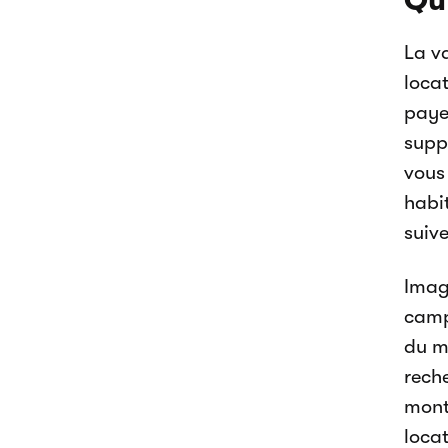
Qu’
La va
locat
payer
supp
vous
habit
suive
Imag
camp
du m
rech
mont
locat