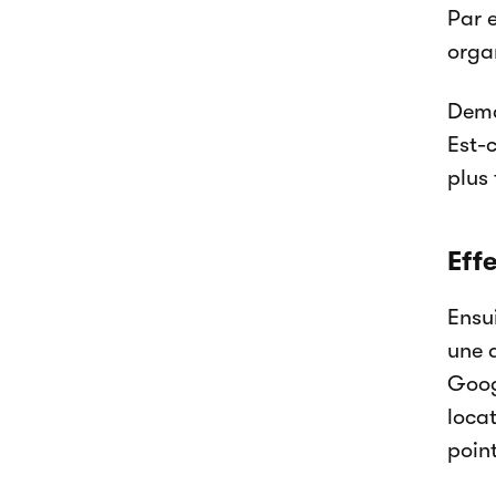
Par 
orga
Dema
Est-c
plus 
Eff
Ensui
une 
Goog
locat
point