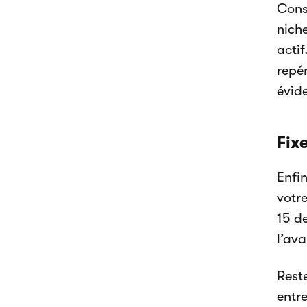
Cons
niche
acti
repér
évid
Fix
Enfin
votre
15 d
l’ava
Reste
entre