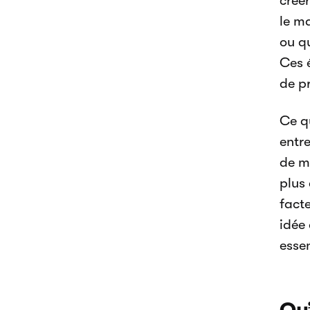
créer
le ma
ou qu
Ces 
de p
Ce q
entr
de m
plus
fact
idée
essen