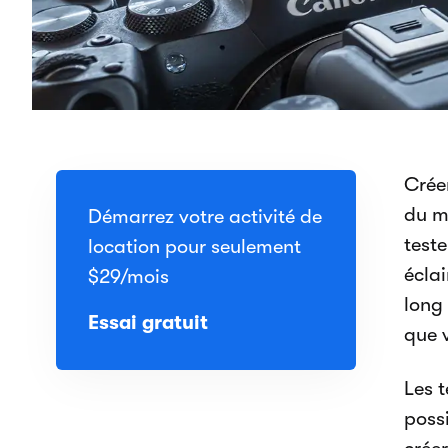
Crée
du m
Démarrez votre activité de
teste
location pour seulement
écla
$29
/mois
long 
Essai gratuit
que 
Les 
poss