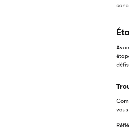
conce
Éta
Avant
étap
défis
Tro
Comm
vous 
Réflé