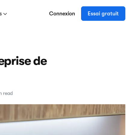
es
Connexion
Essai gratuit
eprise de
n read