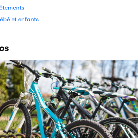
êtements
ébé et enfants
os