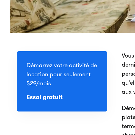
Vous
derni
Démarrez votre activité de
pers
location pour seulement
qu’e
$29
/mois
aux v
Essai gratuit
Déma
plat
terme