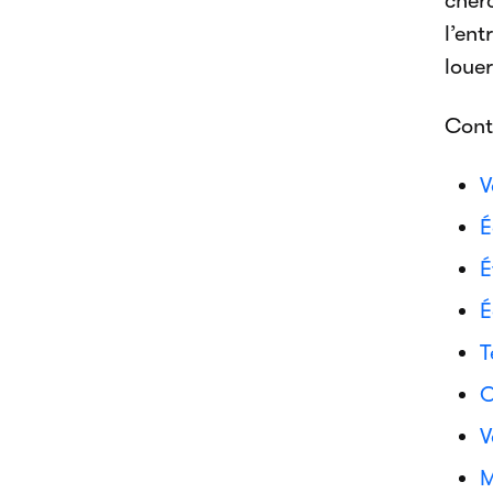
cher
l’ent
loue
Cont
V
É
É
É
T
O
V
M