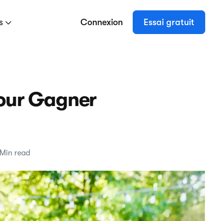
es
Connexion
Essai gratuit
pour Gagner
 Min read