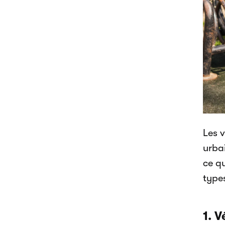
Les v
urbai
ce qu
type
1. V