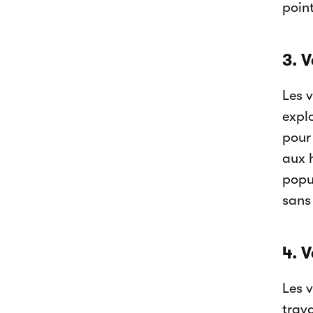
poin
3. V
Les 
explo
pour 
aux h
popu
sans
4. 
Les v
trava