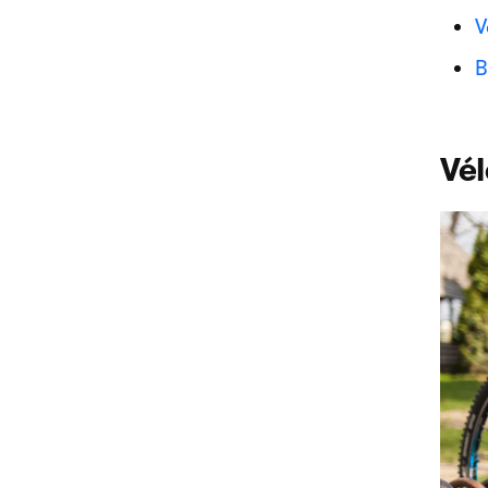
V
B
Vél