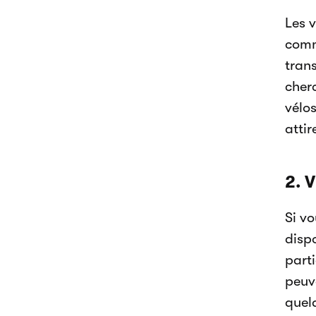
Les v
commo
tran
cherc
vélos
attir
2. 
Si v
dispo
parti
peuv
quel