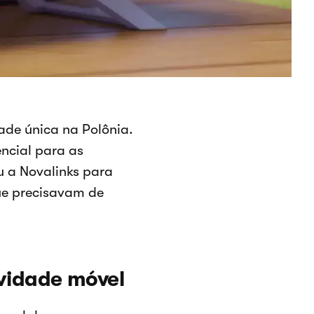
de única na Polônia.
ncial para as
u a Novalinks para
que precisavam de
vidade móvel