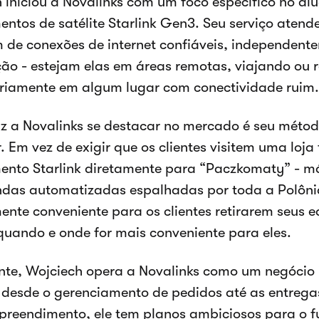
 iniciou a Novalinks com um foco específico no al
ntos de satélite Starlink Gen3. Seu serviço atend
 de conexões de internet confiáveis, independent
ção - estejam elas em áreas remotas, viajando ou 
riamente em algum lugar com conectividade ruim.
z a Novalinks se destacar no mercado é seu métod
. Em vez de exigir que os clientes visitem uma loja 
ento Starlink diretamente para “Paczkomaty” - m
as automatizadas espalhadas por toda a Polônia
mente conveniente para os clientes retirarem seus
quando e onde for mais conveniente para eles.
te, Wojciech opera a Novalinks como um negócio 
 desde o gerenciamento de pedidos até as entrega
reendimento, ele tem planos ambiciosos para o f