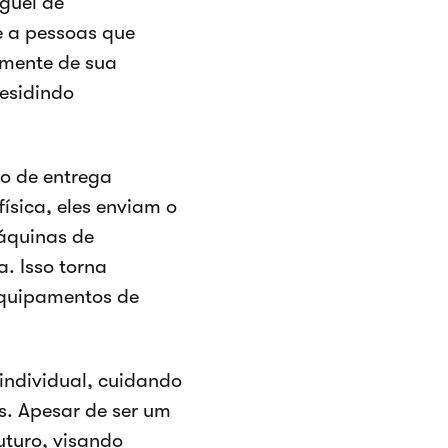
uguel de
e a pessoas que
emente de sua
residindo
o de entrega
física, eles enviam o
áquinas de
. Isso torna
 equipamentos de
individual, cuidando
s. Apesar de ser um
uturo, visando