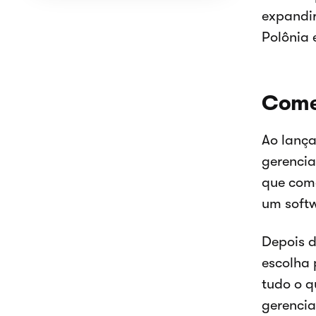
expandir
Polônia 
Come
Ao lança
gerencia
que com
um soft
Depois d
escolha 
tudo o q
gerencia