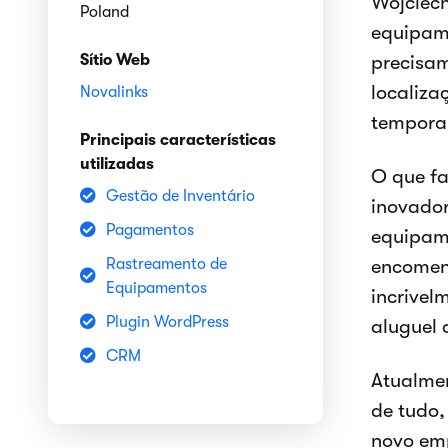
Wojciech
Poland
equipame
Sítio Web
precisam
localiza
Novalinks
tempora
Principais características
utilizadas
O que fa
Gestão de Inventário
inovador
Pagamentos
equipam
Rastreamento de
encomend
Equipamentos
incrivel
Plugin WordPress
aluguel 
CRM
Atualmen
de tudo,
novo emp