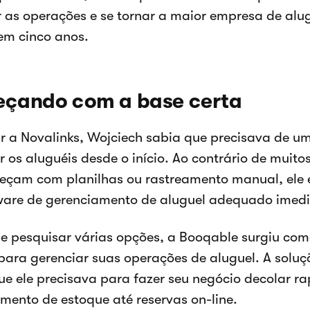
 as operações e se tornar a maior empresa de alug
em cinco anos.
çando com a base certa
r a Novalinks, Wojciech sabia que precisava de um
r os aluguéis desde o início. Ao contrário de muito
eçam com planilhas ou rastreamento manual, ele 
ware de gerenciamento de aluguel adequado imed
e pesquisar várias opções, a Booqable surgiu com
para gerenciar suas operações de aluguel. A solu
ue ele precisava para fazer seu negócio decolar r
mento de estoque até reservas on-line.