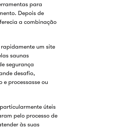
erramentas para
mento. Depois de
oferecia a combinação
r rapidamente um site
elas saunas
 de segurança
ande desafio,
to e processasse ou
particularmente úteis
iaram pelo processo de
atender às suas