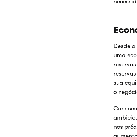
necessid
Econ
Desde a
uma econ
reservas
reservas
sua equi
o negóci
Com seus
ambicios
nos próx
aumenta