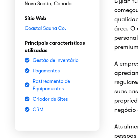
Dylan fu
Nova Scotia, Canada
começou 
Sítio Web
qualidad
área. O 
Coastal Sauna Co.
personal
Principais características
premium
utilizadas
Gestão de Inventário
A empre
Pagamentos
apreciam
Rastreamento de
regulare
Equipamentos
suas cas
Criador de Sites
propried
negócio 
CRM
Atualme
pessoas 