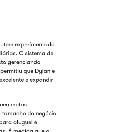
. tem experimentado
iárias. O sistema de
sto gerenciando
 permitiu que Dylan e
excelente e expandir
eceu metas
 o tamanho do negócio
para aluguel e
as. À medida que a