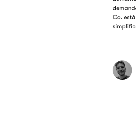
demanda 
Co. está
simplifi