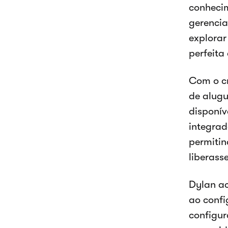
conheci
gerencia
explorar
perfeita
Com o cr
de alugu
disponív
integrad
permitin
liberass
Dylan ac
ao confi
configur