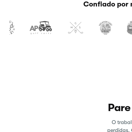
Confiado por 
Pare
O trabal
perdidas. 