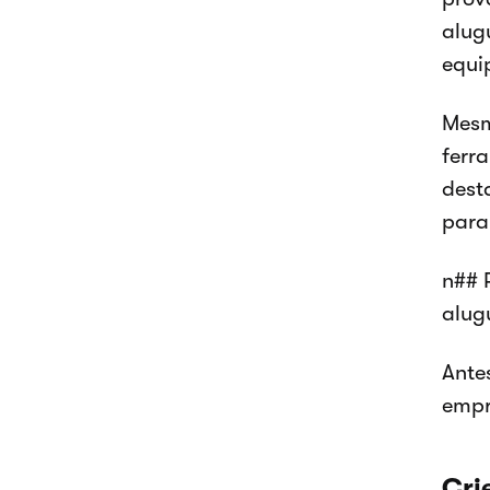
alug
equi
Mesm
ferr
dest
para
n## 
alug
Ante
empr
Cri