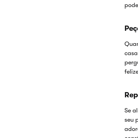
pode
Peç
Quan
casa
perg
feli
Rep
Se a
seu 
ador