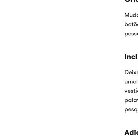
Muda
botõ
pess
Inc
Deix
uma 
vest
pala
pesq
Adi