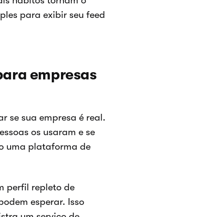
ais hábitos tornam o
les para exibir seu feed
 para empresas
r se sua empresa é real.
essoas os usaram e se
mo uma plataforma de
perfil repleto de
 podem esperar. Isso
istra um serviço de