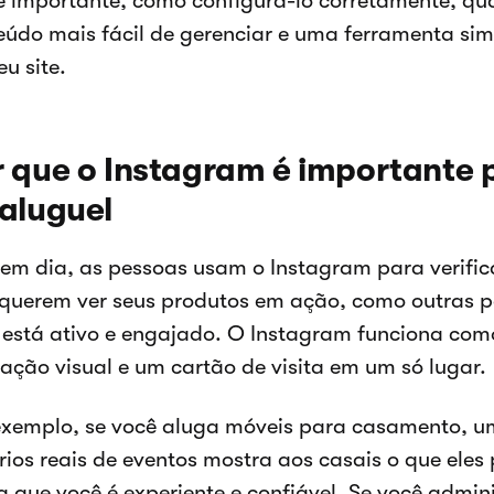
 é importante, como configurá-lo corretamente, qu
eúdo mais fácil de gerenciar e uma ferramenta simp
u site.
r que o Instagram é importante
aluguel
 em dia, as pessoas usam o Instagram para verifica
 querem ver seus produtos em ação, como outras p
 está ativo e engajado. O Instagram funciona co
iação visual e um cartão de visita em um só lugar.
exemplo, se você aluga móveis para casamento, um 
rios reais de eventos mostra aos casais o que eles
a que você é experiente e confiável. Se você admin