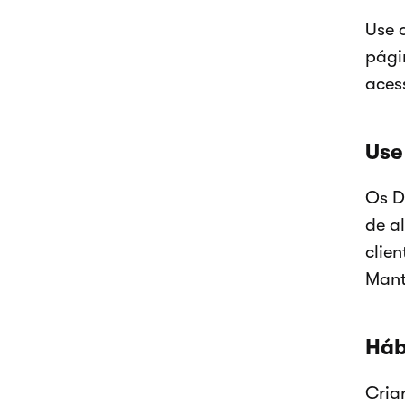
Use 
pági
aces
Use
Os D
de a
clie
Mant
Háb
Cria