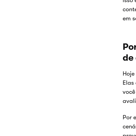
isso
cont
em se
Po
de 
Hoje
Elas
você
aval
Por 
cená
prov