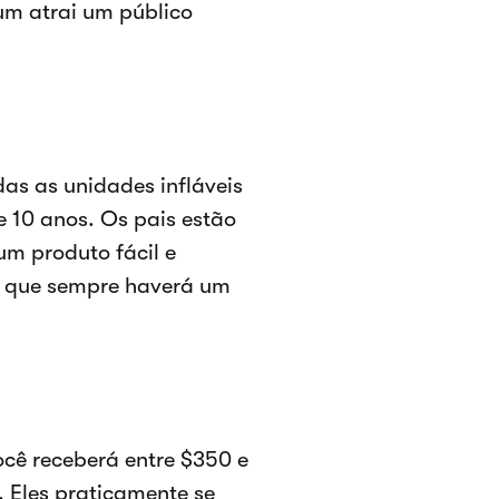
 um atrai um público
das as unidades infláveis
e 10 anos. Os pais estão
um produto fácil e
 é que sempre haverá um
ocê receberá entre $350 e
 Eles praticamente se