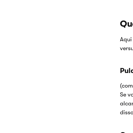
Qu
Aqui
vers
Pul
(com
Se v
alca
disso