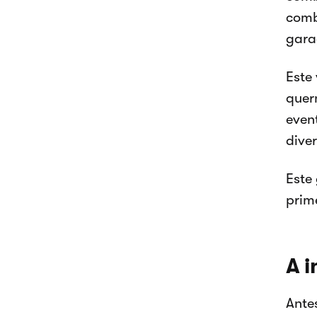
comb
gara
Este
quer
even
diver
Este
prim
A i
Antes