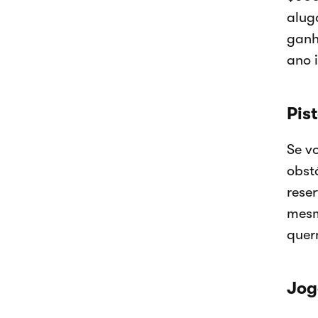
alug
ganh
ano i
Pis
Se v
obst
rese
mesm
quer
Jog