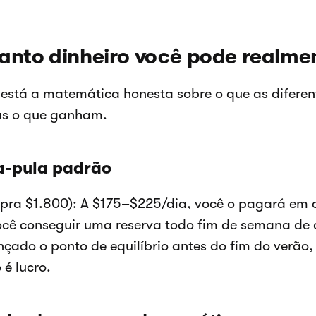
anto dinheiro você pode realme
 está a matemática honesta sobre o que as difere
us o que ganham.
a-pula padrão
pra $1.800): A $175–$225/dia, você o pagará em c
ocê conseguir uma reserva todo fim de semana de a
nçado o ponto de equilíbrio antes do fim do verão,
 é lucro.