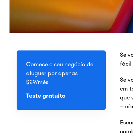
Se v
fáci
Comece o seu negócio de
aluguer por apenas
Se v
$29
/mês
em t
Teste gratuito
que 
– nã
Esco
comb