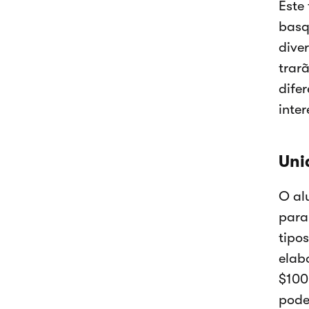
Este
basq
dive
trar
dife
inte
Uni
O al
para
tipo
elab
$100
pode