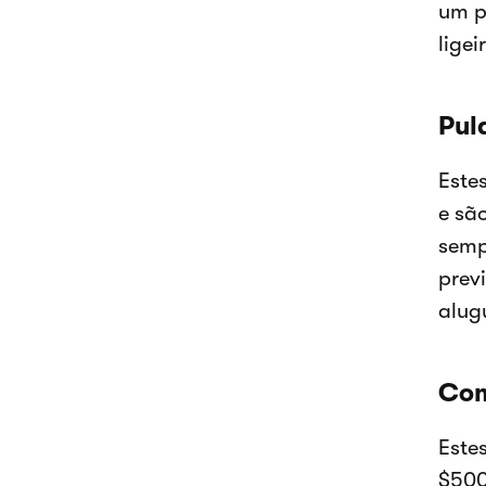
um p
ligei
Pul
Este
e sã
semp
prev
alug
Com
Este
$500